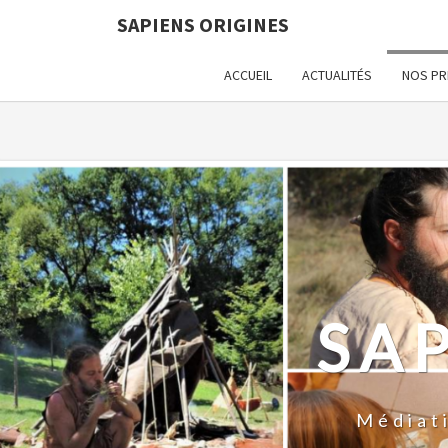
SAPIENS ORIGINES
Warning
: Constant WP_CRON_LOCK_TIMEOUT already def
ACCUEIL
ACTUALITÉS
NOS PR
SA
Médiat