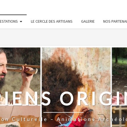
ined in
/htdocs/wp-config.php
on line
91
ESTATIONS
LE CERCLE DES ARTISANS
GALERIE
NOS PARTENA
PIENS ORIGI
ion Culturelle – Animations Archéol