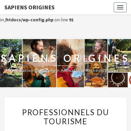
SAPIENS ORIGINES
Togg
Warning
: Constant WP_CRON_LOCK_TIMEOUT already defined
navig
in
/htdocs/wp-config.php
on line
91
SAPIENS ORIGINES
Médiation Culturelle – Animations Archéologiques
PROFESSIONNELS
PROFESSIONNELS DU
DU
TOURISME
TOURISME