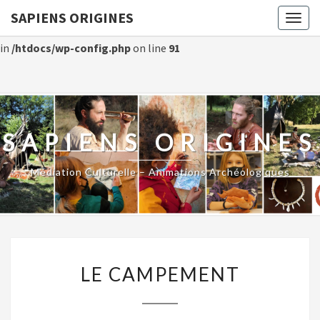
SAPIENS ORIGINES
Togg
Warning
: Constant WP_CRON_LOCK_TIMEOUT already defined
navig
in
/htdocs/wp-config.php
on line
91
SAPIENS ORIGINES
Médiation Culturelle – Animations Archéologiques
LE
LE CAMPEMENT
CAMPEMENT