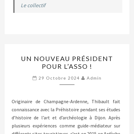
Le collectif
UN
UN NOUVEAU PRÉSIDENT
NOUVEAU
POUR L’ASSO !
PRÉSIDENT
POUR
29 Octobre 2024
Admin
L’ASSO
!
Originaire de Champagne-Ardenne, Thibault fait
connaissance avec la Préhistoire pendant ses études
d’histoire de l’art et d’archéologie à Dijon. Après
plusieurs expériences comme guide-médiateur sur
différents sites touristiques, c’est en 2015 en Ardèche