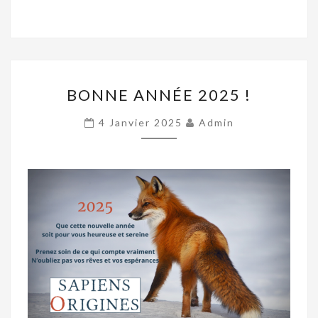
BONNE
BONNE ANNÉE 2025 !
ANNÉE
2025
4 Janvier 2025
Admin
!