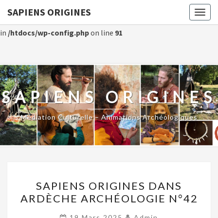
SAPIENS ORIGINES
Togg
Warning
: Constant WP_CRON_LOCK_TIMEOUT already defined
navig
in
/htdocs/wp-config.php
on line
91
SAPIENS ORIGINES
Médiation Culturelle – Animations Archéologiques
Actualités
SAPIENS
SAPIENS ORIGINES DANS
ORIGINES
ARDÈCHE ARCHÉOLOGIE N°42
DANS
ARDÈCHE
19 Mars 2025
Admin