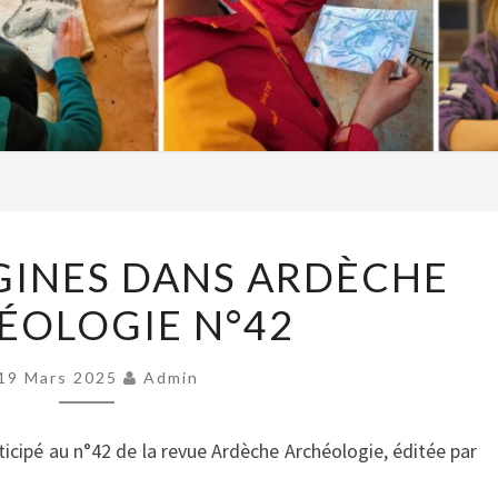
SAPIENS
GINES DANS ARDÈCHE
ORIGINES
ÉOLOGIE N°42
DANS
ARDÈCHE
ARCHÉOLOGIE
19 Mars 2025
Admin
N°42
ticipé au n°42 de la revue Ardèche Archéologie, éditée par