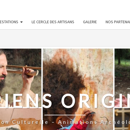
ined in
/htdocs/wp-config.php
on line
91
ESTATIONS
LE CERCLE DES ARTISANS
GALERIE
NOS PARTENA
PIENS ORIGI
ion Culturelle – Animations Archéol