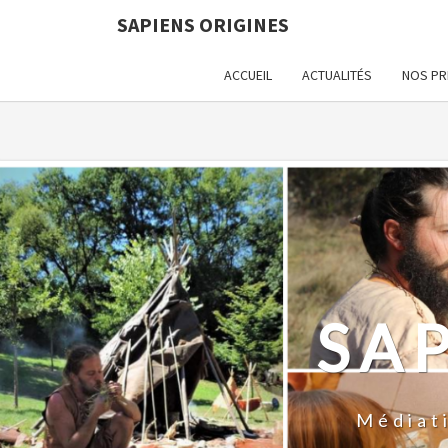
SAPIENS ORIGINES
Warning
: Constant WP_CRON_LOCK_TIMEOUT already def
ACCUEIL
ACTUALITÉS
NOS PR
SA
Médiat