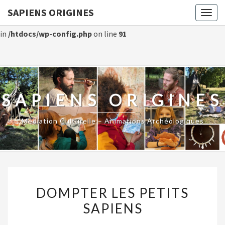
SAPIENS ORIGINES
Togg
Warning
: Constant WP_CRON_LOCK_TIMEOUT already defined
navig
in
/htdocs/wp-config.php
on line
91
SAPIENS ORIGINES
Médiation Culturelle – Animations Archéologiques
DOMPTER
DOMPTER LES PETITS
LES
SAPIENS
PETITS
SAPIENS